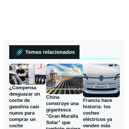
Temas relacionados
¿Compensa
desguazar un
China
coche de
Francia hace
construye una
gasolina casi
historia: los
gigantesca
nuevo para
coches
"Gran Muralla
comprar un
eléctricos ya
Solar" que
coche
venden más
también quiere