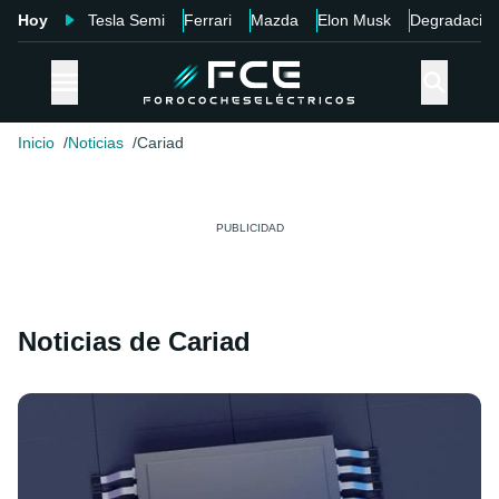
Hoy
Tesla Semi
Ferrari
Mazda
Elon Musk
Degradació
Inicio
Noticias
Cariad
Noticias de Cariad