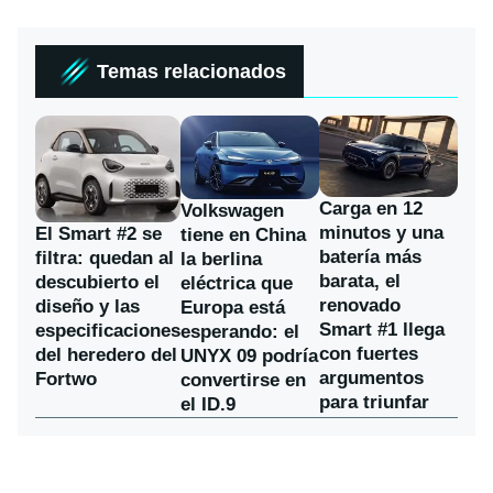
Temas relacionados
Carga en 12
Volkswagen
minutos y una
El Smart #2 se
tiene en China
batería más
filtra: quedan al
la berlina
barata, el
descubierto el
eléctrica que
renovado
diseño y las
Europa está
Smart #1 llega
especificaciones
esperando: el
con fuertes
del heredero del
UNYX 09 podría
argumentos
Fortwo
convertirse en
para triunfar
el ID.9