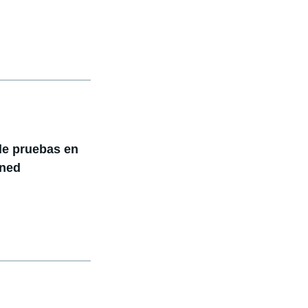
 de pruebas en
tned