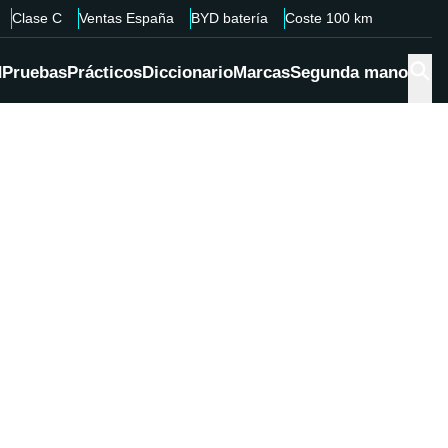
Clase C
Ventas España
BYD batería
Coste 100 km
d
Pruebas
Prácticos
Diccionario
Marcas
Segunda mano