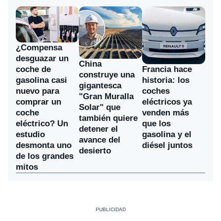
¿Compensa
desguazar un
China
coche de
Francia hace
construye una
gasolina casi
historia: los
gigantesca
nuevo para
coches
"Gran Muralla
comprar un
eléctricos ya
Solar" que
coche
venden más
también quiere
eléctrico? Un
que los
detener el
estudio
gasolina y el
avance del
desmonta uno
diésel juntos
desierto
de los grandes
mitos