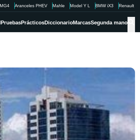
MG4
Aranceles PHEV
Mahle
Model Y L
BMW iX3
Renault 4
d
Pruebas
Prácticos
Diccionario
Marcas
Segunda mano