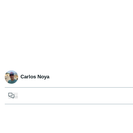
Carlos Noya
...