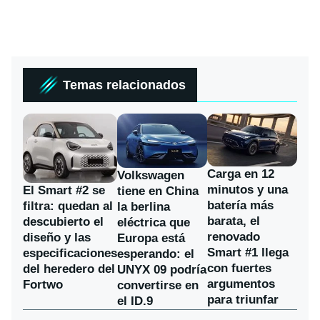
Temas relacionados
Carga en 12
Volkswagen
minutos y una
El Smart #2 se
tiene en China
batería más
filtra: quedan al
la berlina
barata, el
descubierto el
eléctrica que
renovado
diseño y las
Europa está
Smart #1 llega
especificaciones
esperando: el
con fuertes
del heredero del
UNYX 09 podría
argumentos
Fortwo
convertirse en
para triunfar
el ID.9