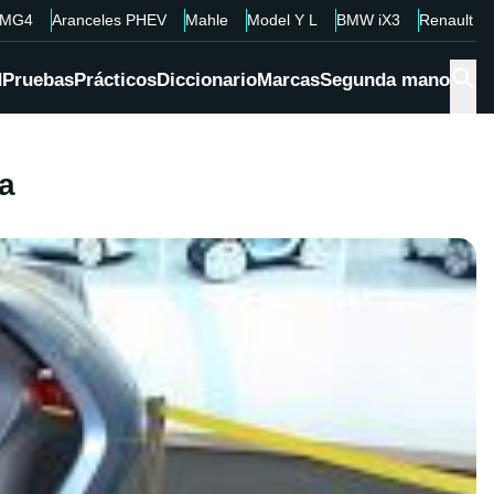
MG4
Aranceles PHEV
Mahle
Model Y L
BMW iX3
Renault 4
d
Pruebas
Prácticos
Diccionario
Marcas
Segunda mano
ña