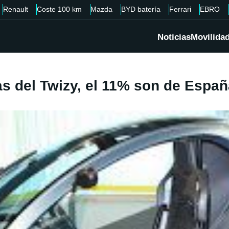
Renault
Coste 100 km
Mazda
BYD batería
Ferrari
EBRO
Noticias
Movilida
as del Twizy, el 11% son de Espa