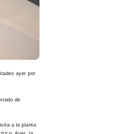
itados ayer por
eriodo de
ita a la planta
rico. Ayer, la