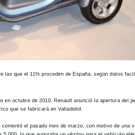
de las que el 11% proceden de España, según datos facil
o en octubre de 2010, Renault anunció la apertura del p
ico que se fabricará en Valladolid.
, comentó el pasado mes de marzo, con motivo de una vis
5.000, lo que auguraba un «éxito» para el vehículo eléct