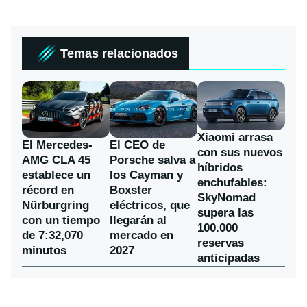
Temas relacionados
Xiaomi arrasa
El Mercedes-
El CEO de
con sus nuevos
AMG CLA 45
Porsche salva a
híbridos
establece un
los Cayman y
enchufables:
récord en
Boxster
SkyNomad
Nürburgring
eléctricos, que
supera las
con un tiempo
llegarán al
100.000
de 7:32,070
mercado en
reservas
minutos
2027
anticipadas