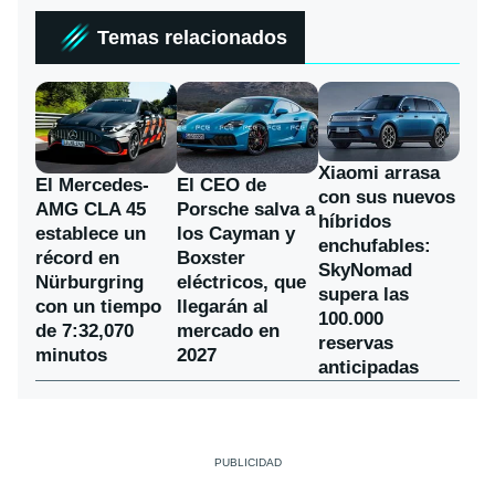
Temas relacionados
Xiaomi arrasa
El Mercedes-
El CEO de
con sus nuevos
AMG CLA 45
Porsche salva a
híbridos
establece un
los Cayman y
enchufables:
récord en
Boxster
SkyNomad
Nürburgring
eléctricos, que
supera las
con un tiempo
llegarán al
100.000
de 7:32,070
mercado en
reservas
minutos
2027
anticipadas