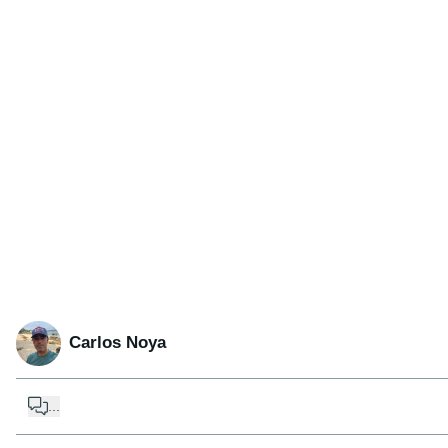
Carlos Noya
...