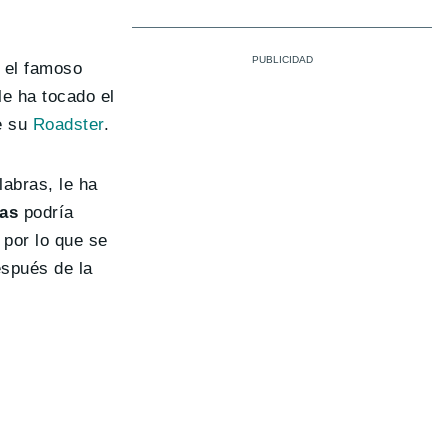
 el famoso
e ha tocado el
de su
Roadster
.
abras, le ha
ías
podría
 por lo que se
espués de la