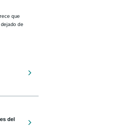
arece que
 dejado de
nes del