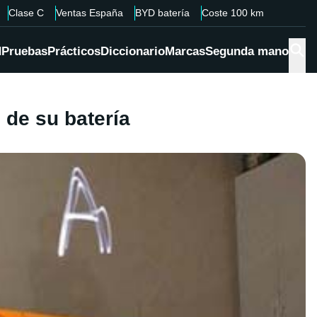
Clase C
Ventas España
BYD batería
Coste 100 km
d
Pruebas
Prácticos
Diccionario
Marcas
Segunda mano
 de su batería