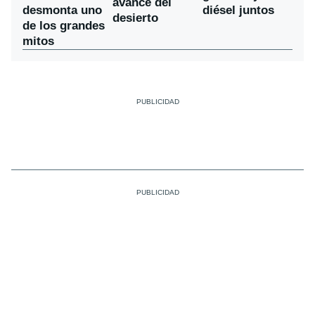
avance del
desmonta uno
diésel juntos
desierto
de los grandes
mitos