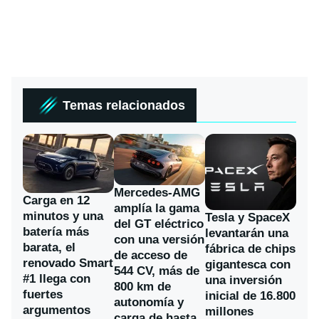
Temas relacionados
Mercedes-AMG
Carga en 12
amplía la gama
minutos y una
Tesla y SpaceX
del GT eléctrico
batería más
levantarán una
con una versión
barata, el
fábrica de chips
de acceso de
renovado Smart
gigantesca con
544 CV, más de
#1 llega con
una inversión
800 km de
fuertes
inicial de 16.800
autonomía y
argumentos
millones
carga de hasta