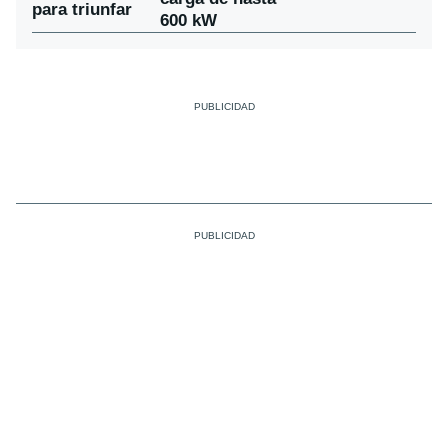
para triunfar
600 kW