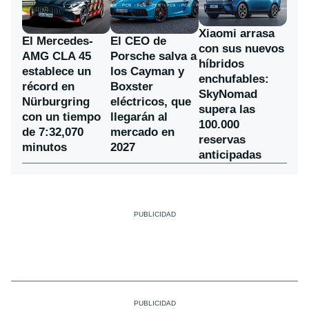
Xiaomi arrasa
El Mercedes-
El CEO de
con sus nuevos
AMG CLA 45
Porsche salva a
híbridos
establece un
los Cayman y
enchufables:
récord en
Boxster
SkyNomad
Nürburgring
eléctricos, que
supera las
con un tiempo
llegarán al
100.000
de 7:32,070
mercado en
reservas
minutos
2027
anticipadas