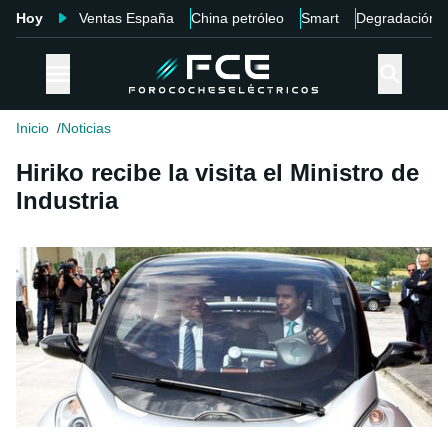
Hoy
Ventas España
China petróleo
Smart
Degradación
Inicio
Noticias
Hiriko recibe la visita el Ministro de
Industria