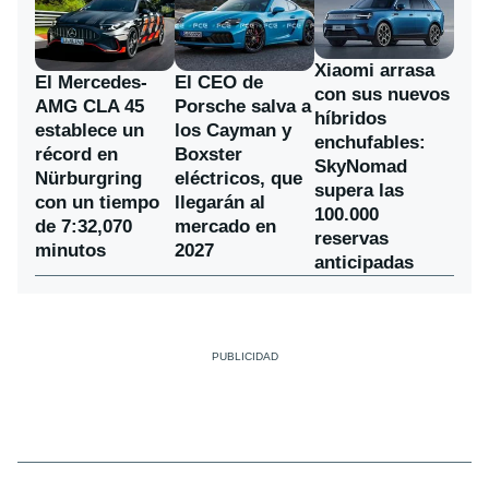
Xiaomi arrasa
El Mercedes-
El CEO de
con sus nuevos
AMG CLA 45
Porsche salva a
híbridos
establece un
los Cayman y
enchufables:
récord en
Boxster
SkyNomad
Nürburgring
eléctricos, que
supera las
con un tiempo
llegarán al
100.000
de 7:32,070
mercado en
reservas
minutos
2027
anticipadas