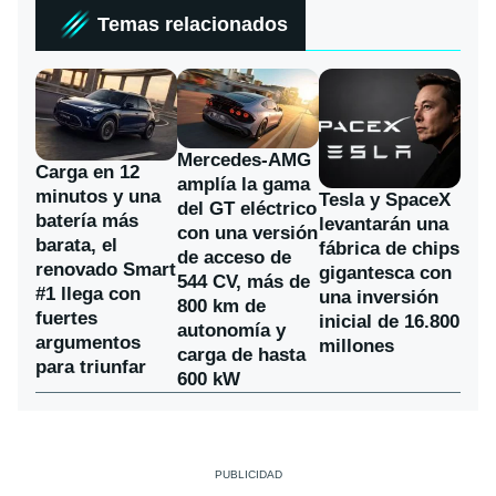
Temas relacionados
Mercedes-AMG
Carga en 12
amplía la gama
minutos y una
Tesla y SpaceX
del GT eléctrico
batería más
levantarán una
con una versión
barata, el
fábrica de chips
de acceso de
renovado Smart
gigantesca con
544 CV, más de
#1 llega con
una inversión
800 km de
fuertes
inicial de 16.800
autonomía y
argumentos
millones
carga de hasta
para triunfar
600 kW