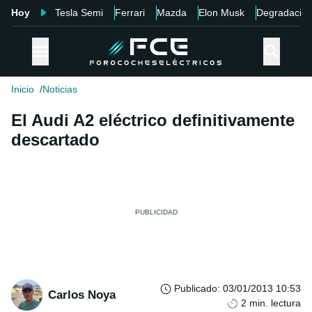
Hoy
Tesla Semi
Ferrari
Mazda
Elon Musk
Degradació
Inicio
Noticias
El Audi A2 eléctrico definitivamente
descartado
Publicado
:
03/01/2013 10:53
Carlos Noya
2
min. lectura