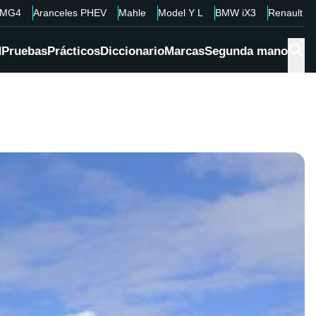
MG4
Aranceles PHEV
Mahle
Model Y L
BMW iX3
Renault 4
d
Pruebas
Prácticos
Diccionario
Marcas
Segunda mano