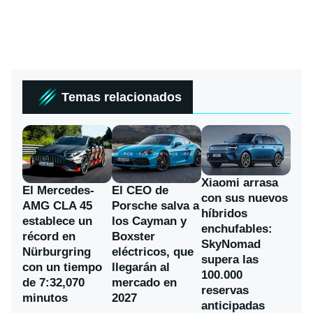
Temas relacionados
Xiaomi arrasa
El Mercedes-
El CEO de
con sus nuevos
AMG CLA 45
Porsche salva a
híbridos
establece un
los Cayman y
enchufables:
récord en
Boxster
SkyNomad
Nürburgring
eléctricos, que
supera las
con un tiempo
llegarán al
100.000
de 7:32,070
mercado en
reservas
minutos
2027
anticipadas