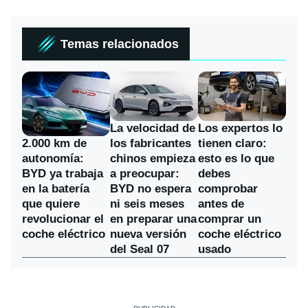
Temas relacionados
La velocidad de
Los expertos lo
los fabricantes
2.000 km de
tienen claro:
chinos empieza
autonomía:
esto es lo que
a preocupar:
BYD ya trabaja
debes
BYD no espera
en la batería
comprobar
ni seis meses
que quiere
antes de
en preparar una
revolucionar el
comprar un
nueva versión
coche eléctrico
coche eléctrico
del Seal 07
usado