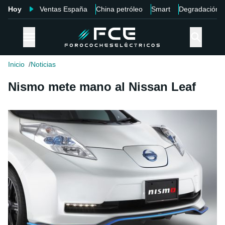
Hoy
Ventas España
China petróleo
Smart
Degradación
Inicio
Noticias
Nismo mete mano al Nissan Leaf