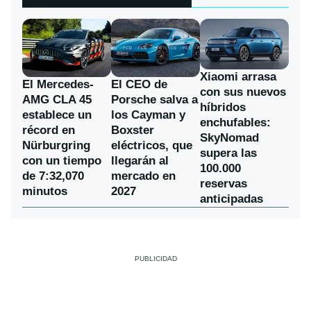
Xiaomi arrasa
El Mercedes-
El CEO de
con sus nuevos
AMG CLA 45
Porsche salva a
híbridos
establece un
los Cayman y
enchufables:
récord en
Boxster
SkyNomad
Nürburgring
eléctricos, que
supera las
con un tiempo
llegarán al
100.000
de 7:32,070
mercado en
reservas
minutos
2027
anticipadas