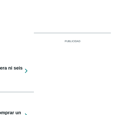
ra ni seis
comprar un