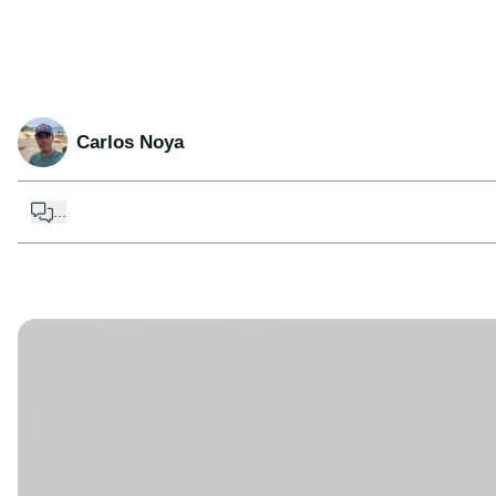
Carlos Noya
...