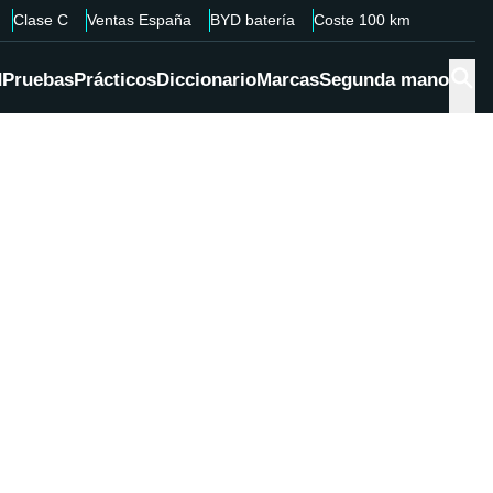
Clase C
Ventas España
BYD batería
Coste 100 km
d
Pruebas
Prácticos
Diccionario
Marcas
Segunda mano