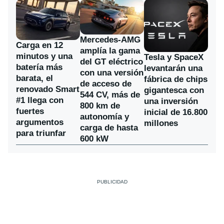
Mercedes-AMG
Carga en 12
amplía la gama
minutos y una
Tesla y SpaceX
del GT eléctrico
batería más
levantarán una
con una versión
barata, el
fábrica de chips
de acceso de
renovado Smart
gigantesca con
544 CV, más de
#1 llega con
una inversión
800 km de
fuertes
inicial de 16.800
autonomía y
argumentos
millones
carga de hasta
para triunfar
600 kW