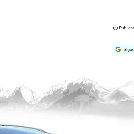
Publica
Sígu