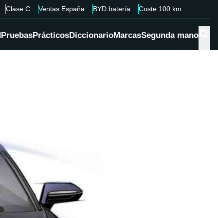
Clase C
Ventas España
BYD batería
Coste 100 km
d
Pruebas
Prácticos
Diccionario
Marcas
Segunda mano