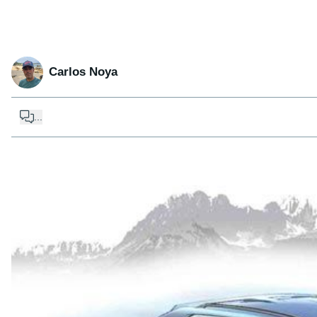
Carlos Noya
...