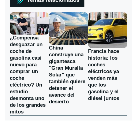
Temas relacionados
¿Compensa
desguazar un
China
coche de
Francia hace
construye una
gasolina casi
historia: los
gigantesca
nuevo para
coches
"Gran Muralla
comprar un
eléctricos ya
Solar" que
coche
venden más
también quiere
eléctrico? Un
que los
detener el
estudio
gasolina y el
avance del
desmonta uno
diésel juntos
desierto
de los grandes
mitos