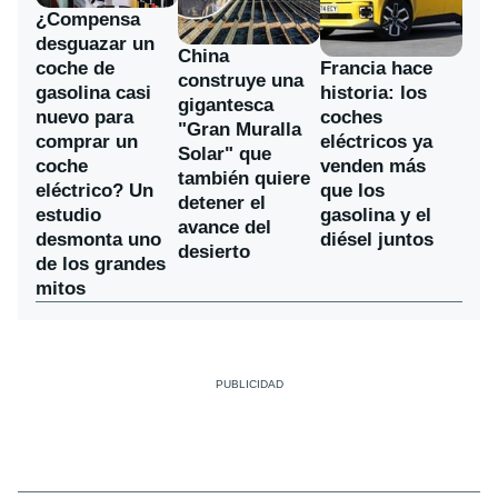
¿Compensa
desguazar un
China
coche de
Francia hace
construye una
gasolina casi
historia: los
gigantesca
nuevo para
coches
"Gran Muralla
comprar un
eléctricos ya
Solar" que
coche
venden más
también quiere
eléctrico? Un
que los
detener el
estudio
gasolina y el
avance del
desmonta uno
diésel juntos
desierto
de los grandes
mitos