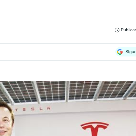
Publica
Sígu