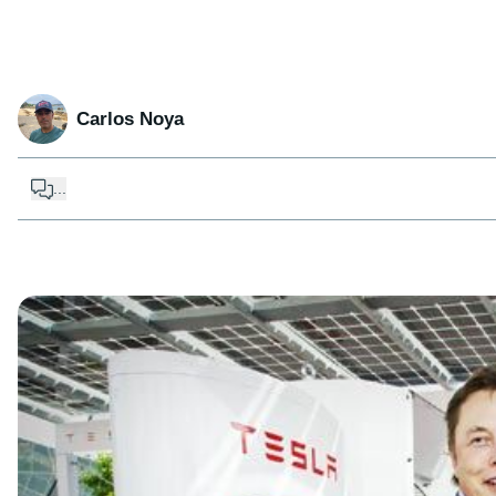
Carlos Noya
...