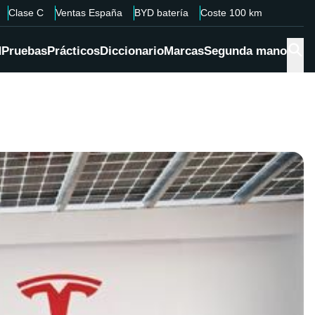
Clase C
Ventas España
BYD batería
Coste 100 km
d
Pruebas
Prácticos
Diccionario
Marcas
Segunda mano