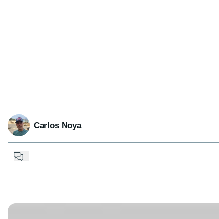
Carlos Noya
...