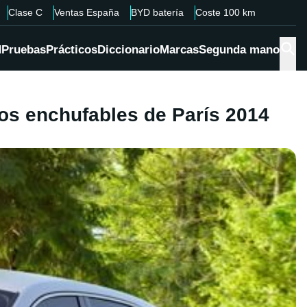
Clase C
Ventas España
BYD batería
Coste 100 km
d
Pruebas
Prácticos
Diccionario
Marcas
Segunda mano
os enchufables de París 2014