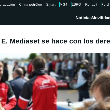
gradación
China petróleo
Smart
MG4
EBRO
Renault
Ford
Noticias
Movilida
 E. Mediaset se hace con los de