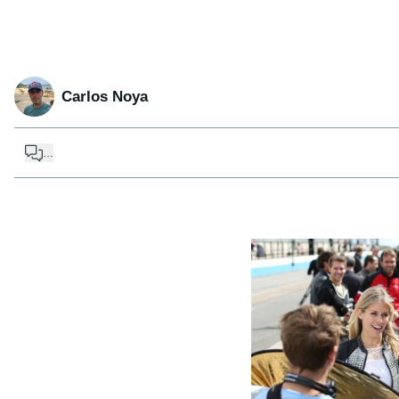
Carlos Noya
...