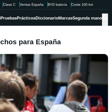
Clase C
Ventas España
BYD batería
Coste 100 km
d
Pruebas
Prácticos
Diccionario
Marcas
Segunda mano
rechos para España