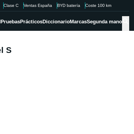
Clase C
Ventas España
BYD batería
Coste 100 km
d
Pruebas
Prácticos
Diccionario
Marcas
Segunda mano
l S