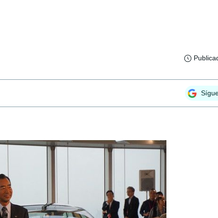
Publica
Sígu