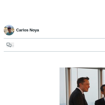
Carlos Noya
...