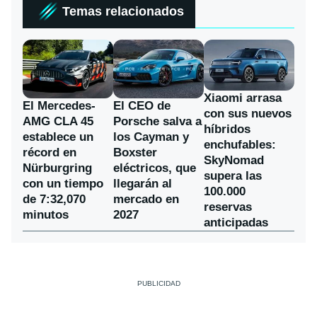
Temas relacionados
Xiaomi arrasa
El Mercedes-
El CEO de
con sus nuevos
AMG CLA 45
Porsche salva a
híbridos
establece un
los Cayman y
enchufables:
récord en
Boxster
SkyNomad
Nürburgring
eléctricos, que
supera las
con un tiempo
llegarán al
100.000
de 7:32,070
mercado en
reservas
minutos
2027
anticipadas