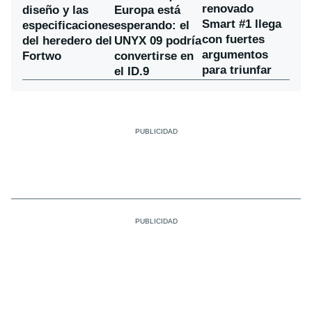
renovado
diseño y las
Europa está
Smart #1 llega
especificaciones
esperando: el
con fuertes
del heredero del
UNYX 09 podría
argumentos
Fortwo
convertirse en
para triunfar
el ID.9