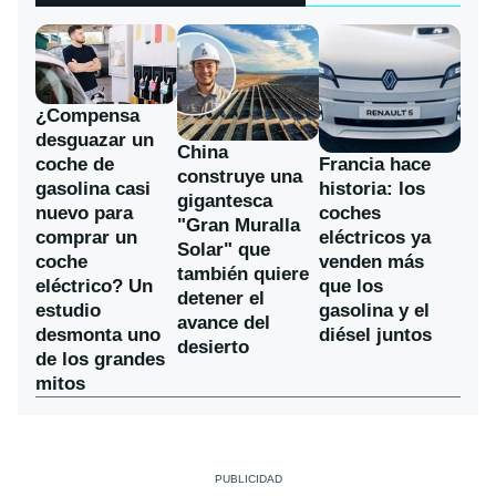
¿Compensa
desguazar un
China
coche de
Francia hace
construye una
gasolina casi
historia: los
gigantesca
nuevo para
coches
"Gran Muralla
comprar un
eléctricos ya
Solar" que
coche
venden más
también quiere
eléctrico? Un
que los
detener el
estudio
gasolina y el
avance del
desmonta uno
diésel juntos
desierto
de los grandes
mitos