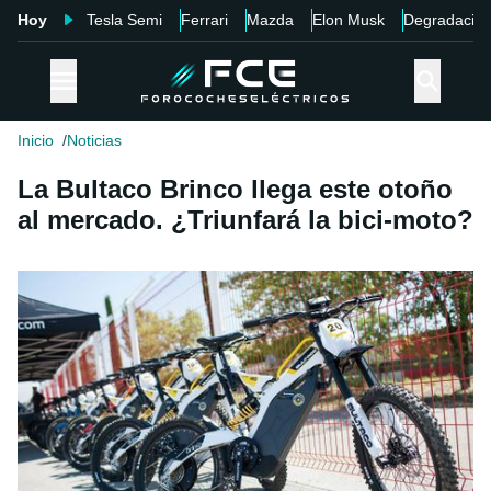
Hoy
Tesla Semi
Ferrari
Mazda
Elon Musk
Degradació
Inicio
Noticias
La Bultaco Brinco llega este otoño
al mercado. ¿Triunfará la bici-moto?