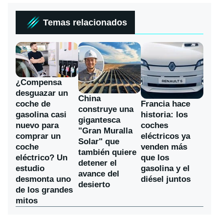
Temas relacionados
¿Compensa
desguazar un
China
coche de
Francia hace
construye una
gasolina casi
historia: los
gigantesca
nuevo para
coches
"Gran Muralla
comprar un
eléctricos ya
Solar" que
coche
venden más
también quiere
eléctrico? Un
que los
detener el
estudio
gasolina y el
avance del
desmonta uno
diésel juntos
desierto
de los grandes
mitos