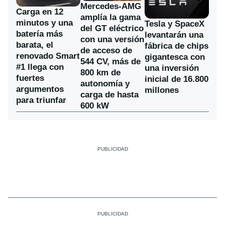
Mercedes-AMG
Carga en 12
amplía la gama
minutos y una
Tesla y SpaceX
del GT eléctrico
batería más
levantarán una
con una versión
barata, el
fábrica de chips
de acceso de
renovado Smart
gigantesca con
544 CV, más de
#1 llega con
una inversión
800 km de
fuertes
inicial de 16.800
autonomía y
argumentos
millones
carga de hasta
para triunfar
600 kW