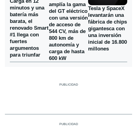
Carga en 12
amplía la gama
minutos y una
Tesla y SpaceX
del GT eléctrico
batería más
levantarán una
con una versión
barata, el
fábrica de chips
de acceso de
renovado Smart
gigantesca con
544 CV, más de
#1 llega con
una inversión
800 km de
fuertes
inicial de 16.800
autonomía y
argumentos
millones
carga de hasta
para triunfar
600 kW