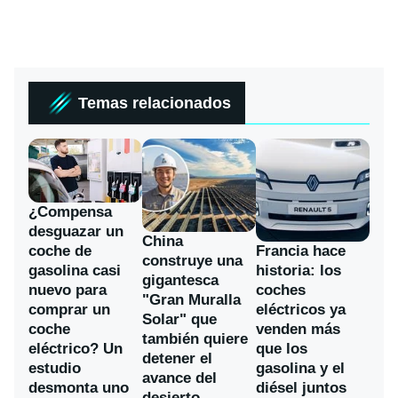
Temas relacionados
¿Compensa
desguazar un
China
coche de
Francia hace
construye una
gasolina casi
historia: los
gigantesca
nuevo para
coches
"Gran Muralla
comprar un
eléctricos ya
Solar" que
coche
venden más
también quiere
eléctrico? Un
que los
detener el
estudio
gasolina y el
avance del
desmonta uno
diésel juntos
desierto