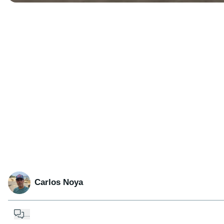
Carlos Noya
...