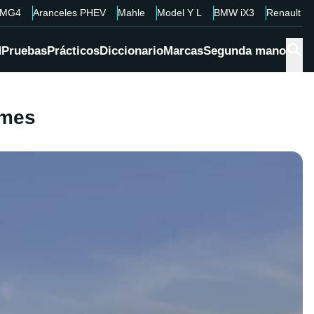
MG4
Aranceles PHEV
Mahle
Model Y L
BMW iX3
Renault 4
d
Pruebas
Prácticos
Diccionario
Marcas
Segunda mano
 mes