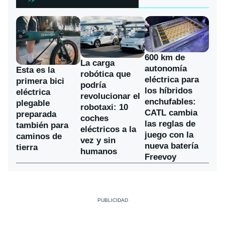
600 km de
La carga
autonomía
Esta es la
robótica que
eléctrica para
primera bici
podría
los híbridos
eléctrica
revolucionar el
enchufables:
plegable
robotaxi: 10
CATL cambia
preparada
coches
las reglas de
también para
eléctricos a la
juego con la
caminos de
vez y sin
nueva batería
tierra
humanos
Freevoy