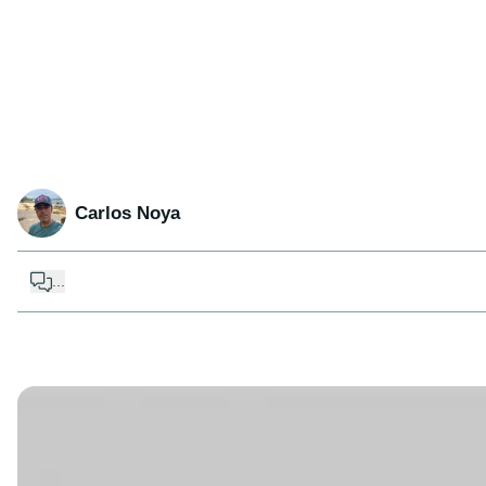
Carlos Noya
...