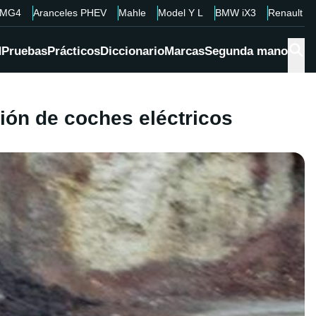
MG4
Aranceles PHEV
Mahle
Model Y L
BMW iX3
Renault 4
d
Pruebas
Prácticos
Diccionario
Marcas
Segunda mano
ión de coches eléctricos