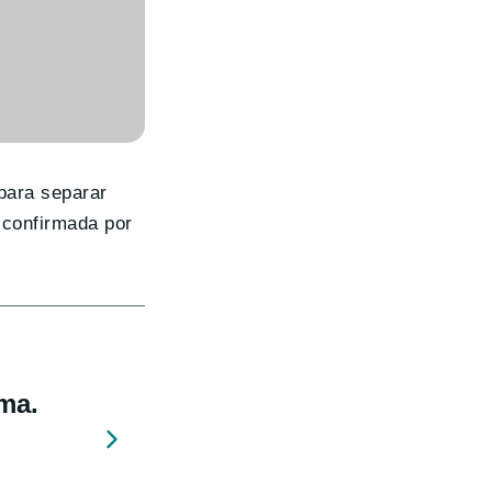
para separar
 confirmada por
ama.