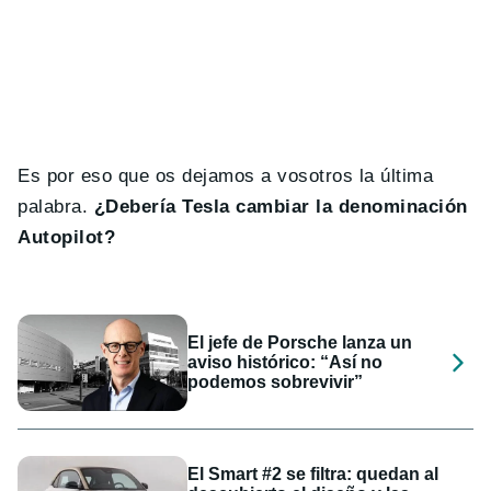
Es por eso que os dejamos a vosotros la última
palabra.
¿Debería Tesla cambiar la denominación
Autopilot?
El jefe de Porsche lanza un
aviso histórico: “Así no
podemos sobrevivir”
El Smart #2 se filtra: quedan al