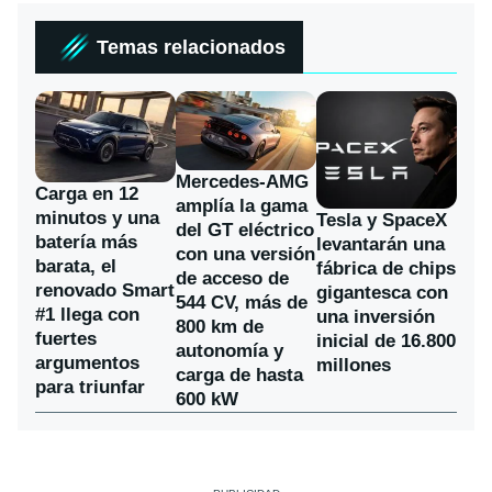
Temas relacionados
Mercedes-AMG
Carga en 12
amplía la gama
minutos y una
Tesla y SpaceX
del GT eléctrico
batería más
levantarán una
con una versión
barata, el
fábrica de chips
de acceso de
renovado Smart
gigantesca con
544 CV, más de
#1 llega con
una inversión
800 km de
fuertes
inicial de 16.800
autonomía y
argumentos
millones
carga de hasta
para triunfar
600 kW