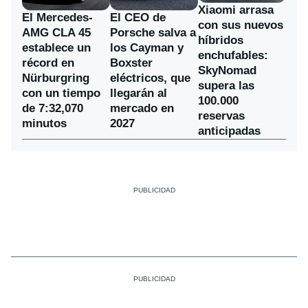
Xiaomi arrasa
El Mercedes-
El CEO de
con sus nuevos
AMG CLA 45
Porsche salva a
híbridos
establece un
los Cayman y
enchufables:
récord en
Boxster
SkyNomad
Nürburgring
eléctricos, que
supera las
con un tiempo
llegarán al
100.000
de 7:32,070
mercado en
reservas
minutos
2027
anticipadas