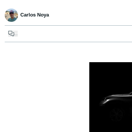
Carlos Noya
...