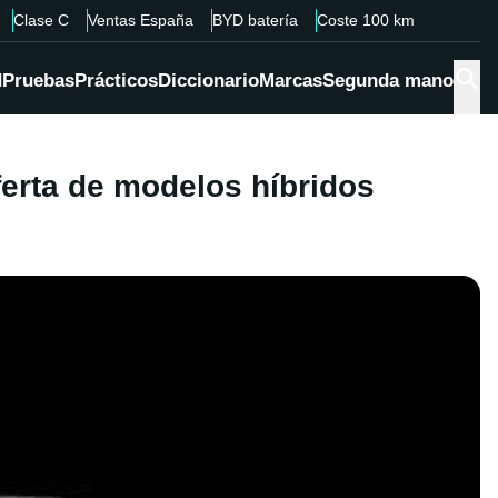
Clase C
Ventas España
BYD batería
Coste 100 km
d
Pruebas
Prácticos
Diccionario
Marcas
Segunda mano
rta de modelos híbridos