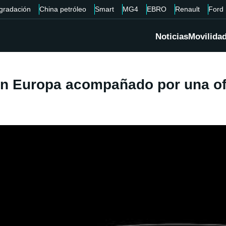
gradación
China petróleo
Smart
MG4
EBRO
Renault
Ford
Noticias
Movilida
n Europa acompañado por una ofe