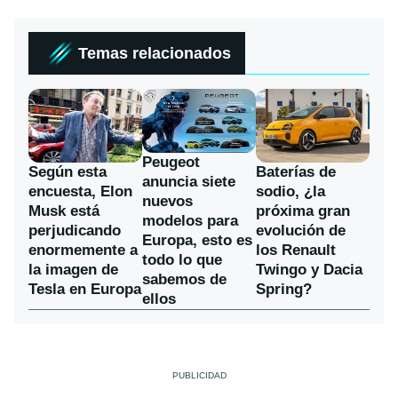
Temas relacionados
Peugeot
Según esta
Baterías de
anuncia siete
encuesta, Elon
sodio, ¿la
nuevos
Musk está
próxima gran
modelos para
perjudicando
evolución de
Europa, esto es
enormemente a
los Renault
todo lo que
la imagen de
Twingo y Dacia
sabemos de
Tesla en Europa
Spring?
ellos