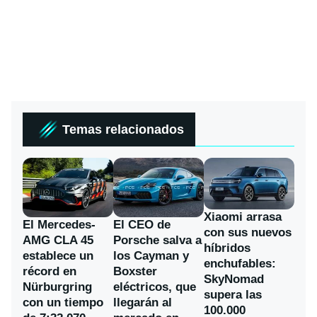
Temas relacionados
Xiaomi arrasa
El Mercedes-
El CEO de
con sus nuevos
AMG CLA 45
Porsche salva a
híbridos
establece un
los Cayman y
enchufables:
récord en
Boxster
SkyNomad
Nürburgring
eléctricos, que
supera las
con un tiempo
llegarán al
100.000