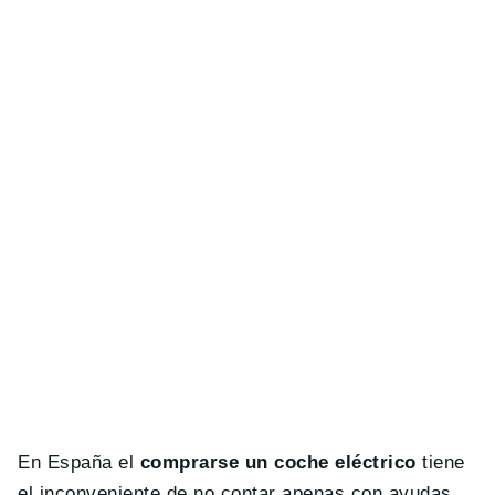
En España el
comprarse un coche eléctrico
tiene
el inconveniente de no contar apenas con ayudas