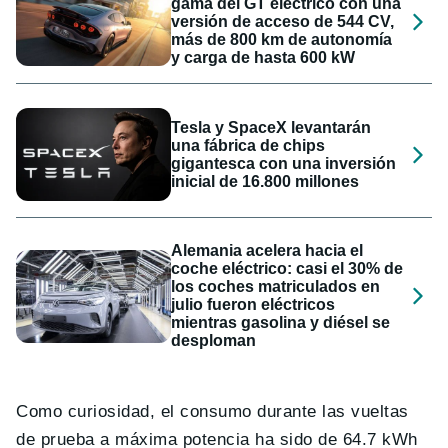
gama del GT eléctrico con una
versión de acceso de 544 CV,
más de 800 km de autonomía
y carga de hasta 600 kW
Tesla y SpaceX levantarán
una fábrica de chips
gigantesca con una inversión
inicial de 16.800 millones
Alemania acelera hacia el
coche eléctrico: casi el 30% de
los coches matriculados en
julio fueron eléctricos
mientras gasolina y diésel se
desploman
Como curiosidad, el consumo durante las vueltas
de prueba a máxima potencia ha sido de 64.7 kWh