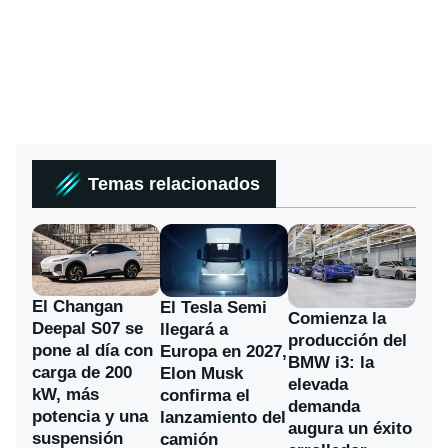
Temas relacionados
El Changan
El Tesla Semi
Comienza la
Deepal S07 se
llegará a
producción del
pone al día con
Europa en 2027,
BMW i3: la
carga de 200
Elon Musk
elevada
kW, más
confirma el
demanda
potencia y una
lanzamiento del
augura un éxito
suspensión
camión