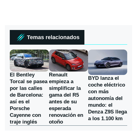
Temas relacionados
El Bentley
Renault
BYD lanza el
Torcal se pasea
empieza a
coche eléctrico
por las calles
simplificar la
con más
de Barcelona:
gama del R5
autonomía del
así es el
antes de su
mundo: el
Porsche
esperada
Denza Z9S llega
Cayenne con
renovación en
a los 1.100 km
traje inglés
otoño