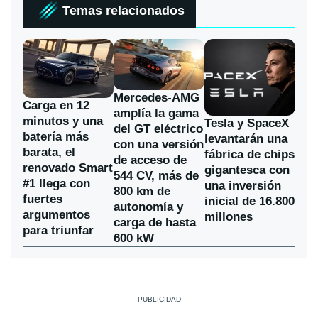
Temas relacionados
Mercedes-AMG
Carga en 12
amplía la gama
minutos y una
Tesla y SpaceX
del GT eléctrico
batería más
levantarán una
con una versión
barata, el
fábrica de chips
de acceso de
renovado Smart
gigantesca con
544 CV, más de
#1 llega con
una inversión
800 km de
fuertes
inicial de 16.800
autonomía y
argumentos
millones
carga de hasta
para triunfar
600 kW