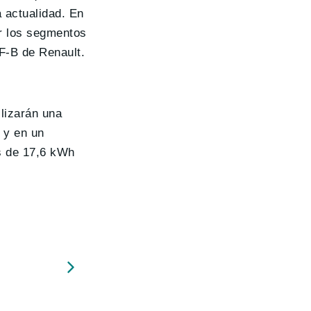
 actualidad. En
ar los segmentos
F-B de Renault.
ilizarán una
 y en un
s de 17,6 kWh