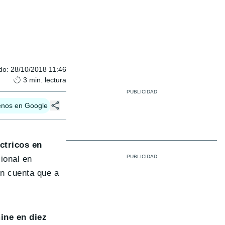
do
:
28/10/2018 11:46
3
min. lectura
enos en Google
ctricos en
ional en
en cuenta que a
ine en diez